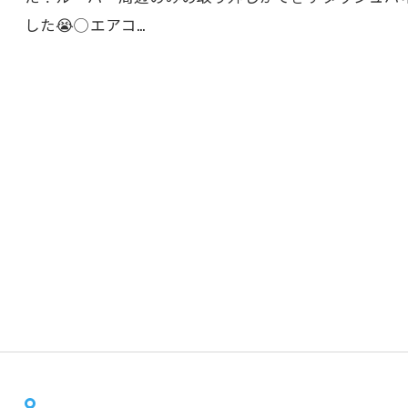
した😭◯エアコ…
.