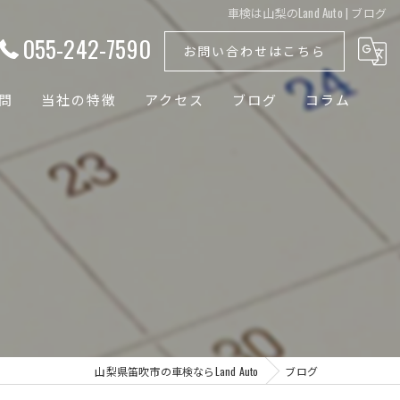
車検は山梨のLand Auto | ブログ
055-242-7590
お問い合わせはこちら
問
当社の特徴
アクセス
ブログ
コラム
外車
国産車
ドイツ車
輸入車
バッテリー
山梨県笛吹市の車検ならLand Auto
ブログ