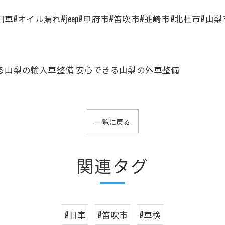
車#オイル漏れ#jeep#甲府市#笛吹市#韮崎市#北杜市#山
る山梨の輸入車整備
安心できる山梨の外車整備
一覧に戻る
関連タグ
#旧車
#笛吹市
#車検