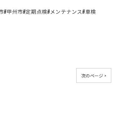
梨市#甲州市#定期点検#メンテナンス#車検
次のページ >