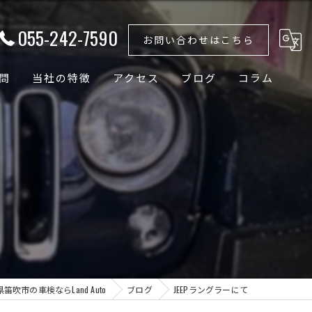
055-242-7590
お問い合わせはこちら
問
当社の特徴
アクセス
ブログ
コラム
外車
国産車
ドイツ車
輸入車
バッテリー
笛吹市の車検ならLand Auto
ブログ
JEEPラングラーにて