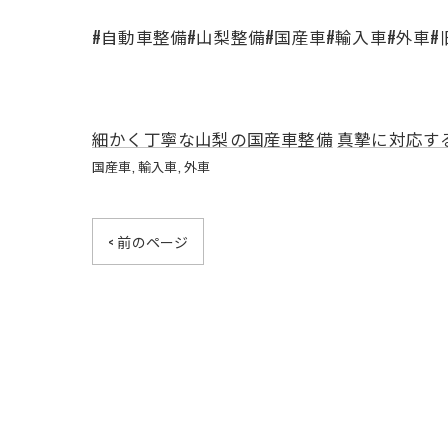
#自動車整備#山梨整備#国産車#輸入車#外車#旧
細かく丁寧な山梨の国産車整備
真摯に対応す
国産車
輸入車
外車
< 前のページ