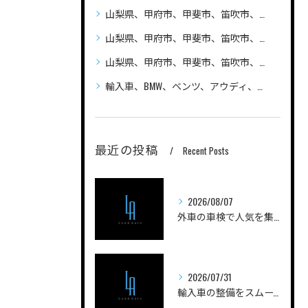
山梨県、甲府市、甲斐市、笛吹市、昭和町、
山梨県、甲府市、甲斐市、笛吹市、昭和町、自動車（普通車、軽自動車、ハイブリッド車）の車検、整備、修理なら笛吹市のLandAuto（ランドオート）へご相談ください 安い
山梨県、甲府市、甲斐市、笛吹市、昭和町、輸入車の車検、整備、修理なら笛吹市のLandAuto（ランドオート）へご相談ください
輸入車、BMW、ベンツ、アウディ、ジープ、プジョー、フォルクスワーゲン、ポルシェ、自動車の車検、整備、修理ならLandAutoへご相談ください
最近の投稿
Recent Posts
2026/08/07
外車の車検で人気を集める実践ノウハウと費用を抑えるコツを徹底解説
2026/07/31
輸入車の整備をスムーズに進める山梨県甲府市南巨摩郡身延町のポイントと工場選びガイド