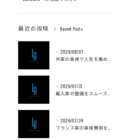
最近の投稿
Recent Posts
2026/08/07
外車の車検で人気を集める実践ノウハウと費用を抑えるコツを徹底解説
2026/07/31
輸入車の整備をスムーズに進める山梨県甲府市南巨摩郡身延町のポイントと工場選びガイド
2026/07/24
フランス車の車検費用を安く抑えるためのポイントと実際の費用内訳を徹底解説