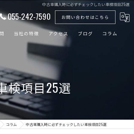
中古車購入時に必ずチェックしたい車検項目25選
055-242-7590
お問い合わせはこちら
問
当社の特徴
アクセス
ブログ
コラム
外車
国産車
検項目25選
ドイツ車
輸入車
バッテリー
コラム
中古車購入時に必ずチェックしたい車検項目25選