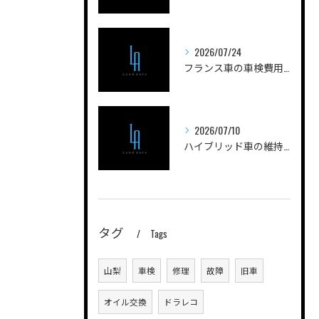
2026/07/24
フランス車の車検費用を安く抑えるためのポイントと実際の費用内訳を徹底解説
2026/07/10
ハイブリッド車の維持費用と山梨県甲府市都留市で失敗しないコスト管理ガイド
タグ
Tags
山梨
車検
修理
故障
旧車
オイル交換
ドラレコ