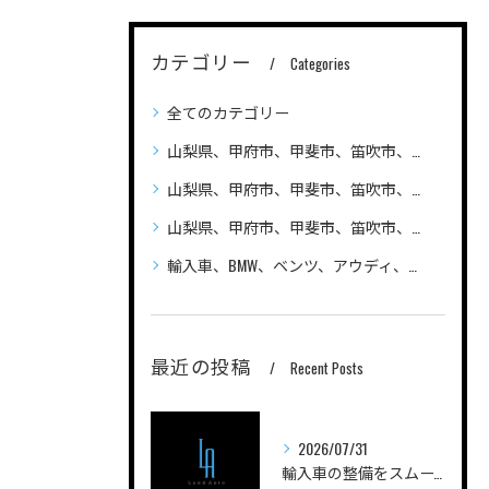
カテゴリー
Categories
全てのカテゴリー
山梨県、甲府市、甲斐市、笛吹市、昭和町、
山梨県、甲府市、甲斐市、笛吹市、昭和町、自動車（普通車、軽自動車、ハイブリッド車）の車検、整備、修理なら笛吹市のLandAuto（ランドオート）へご相談ください 安い
山梨県、甲府市、甲斐市、笛吹市、昭和町、輸入車の車検、整備、修理なら笛吹市のLandAuto（ランドオート）へご相談ください
輸入車、BMW、ベンツ、アウディ、ジープ、プジョー、フォルクスワーゲン、ポルシェ、自動車の車検、整備、修理ならLandAutoへご相談ください
最近の投稿
Recent Posts
2026/07/31
輸入車の整備をスムーズに進める山梨県甲府市南巨摩郡身延町のポイントと工場選びガイド