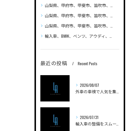
山梨県、甲府市、甲斐市、笛吹市、昭和町、
山梨県、甲府市、甲斐市、笛吹市、昭和町、自動車（普通車、軽自動車、ハイブリッド車）の車検、整備、修理なら笛吹市のLandAuto（ランドオート）へご相談ください 安い
山梨県、甲府市、甲斐市、笛吹市、昭和町、輸入車の車検、整備、修理なら笛吹市のLandAuto（ランドオート）へご相談ください
輸入車、BMW、ベンツ、アウディ、ジープ、プジョー、フォルクスワーゲン、ポルシェ、自動車の車検、整備、修理ならLandAutoへご相談ください
最近の投稿
Recent Posts
2026/08/07
外車の車検で人気を集める実践ノウハウと費用を抑えるコツを徹底解説
2026/07/31
輸入車の整備をスムーズに進める山梨県甲府市南巨摩郡身延町のポイントと工場選びガイド