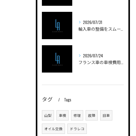
2026/07/31
輸入車の整備をスムーズに進める山梨県甲府市南巨摩郡身延町のポイントと工場選びガイド
2026/07/24
フランス車の車検費用を安く抑えるためのポイントと実際の費用内訳を徹底解説
タグ
Tags
山梨
車検
修理
故障
旧車
オイル交換
ドラレコ