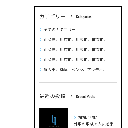
カテゴリー
Categories
全てのカテゴリー
山梨県、甲府市、甲斐市、笛吹市、昭和町、
山梨県、甲府市、甲斐市、笛吹市、昭和町、自動車（普通車、軽自動車、ハイブリッド車）の車検、整備、修理なら笛吹市のLandAuto（ランドオート）へご相談ください 安い
山梨県、甲府市、甲斐市、笛吹市、昭和町、輸入車の車検、整備、修理なら笛吹市のLandAuto（ランドオート）へご相談ください
輸入車、BMW、ベンツ、アウディ、ジープ、プジョー、フォルクスワーゲン、ポルシェ、自動車の車検、整備、修理ならLandAutoへご相談ください
最近の投稿
Recent Posts
2026/08/07
外車の車検で人気を集める実践ノウハウと費用を抑えるコツを徹底解説