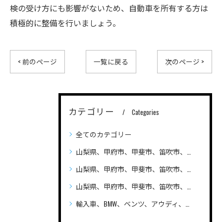
検の受け方にも影響がないため、自動車を所有する方は
積極的に整備を行いましょう。
< 前のページ
一覧に戻る
次のページ >
カテゴリー
Categories
全てのカテゴリー
山梨県、甲府市、甲斐市、笛吹市、昭和町、
山梨県、甲府市、甲斐市、笛吹市、昭和町、自動車（普通車、軽自動車、ハイブリッド車）の車検、整備、修理なら笛吹市のLandAuto（ランドオート）へご相談ください 安い
山梨県、甲府市、甲斐市、笛吹市、昭和町、輸入車の車検、整備、修理なら笛吹市のLandAuto（ランドオート）へご相談ください
輸入車、BMW、ベンツ、アウディ、ジープ、プジョー、フォルクスワーゲン、ポルシェ、自動車の車検、整備、修理ならLandAutoへご相談ください