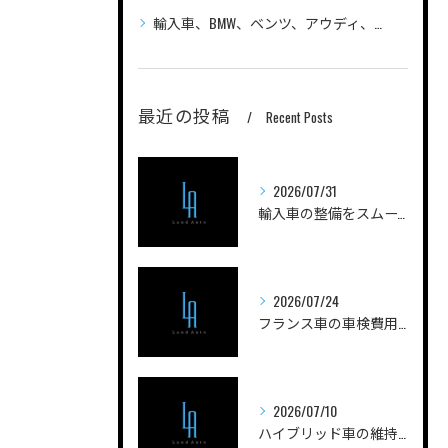
輸入車、BMW、ベンツ、アウディ、ジープ、プジョー、フォルクスワーゲン、ポルシェ、自動車の車検、整備、修理ならLandAutoへご相談ください
最近の投稿
Recent Posts
2026/07/31
輸入車の整備をスムーズに進める山梨県甲府市南巨摩郡身延町のポイントと工場選びガイド
2026/07/24
フランス車の車検費用を安く抑えるためのポイントと実際の費用内訳を徹底解説
2026/07/10
ハイブリッド車の維持費用と山梨県甲府市都留市で失敗しないコスト管理ガイド