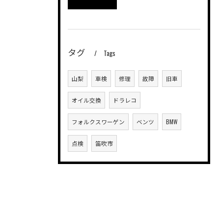
タグ
Tags
山梨
車検
修理
故障
旧車
オイル交換
ドラレコ
フォルクスワーゲン
ベンツ
BMW
点検
笛吹市