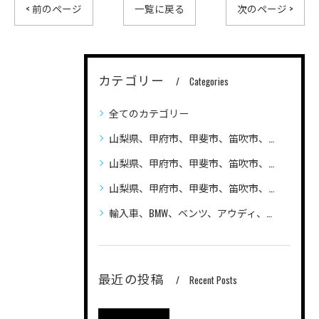
< 前のページ
一覧に戻る
次のページ >
カテゴリー
Categories
全てのカテゴリー
山梨県、甲府市、甲斐市、笛吹市、昭和町、
山梨県、甲府市、甲斐市、笛吹市、昭和町、自動車（普通車、軽自動車、ハイブリッド車）の車検、整備、修理なら笛吹市のLandAuto（ランドオート）へご相談ください 安い
山梨県、甲府市、甲斐市、笛吹市、昭和町、輸入車の車検、整備、修理なら笛吹市のLandAuto（ランドオート）へご相談ください
輸入車、BMW、ベンツ、アウディ、ジープ、プジョー、フォルクスワーゲン、ポルシェ、自動車の車検、整備、修理ならLandAutoへご相談ください
最近の投稿
Recent Posts