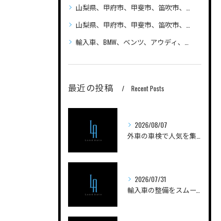
山梨県、甲府市、甲斐市、笛吹市、昭和町、自動車（普通車、軽自動車、ハイブリッド車）の車検、整備、修理なら笛吹市のLandAuto（ランドオート）へご相談ください 安い
山梨県、甲府市、甲斐市、笛吹市、昭和町、輸入車の車検、整備、修理なら笛吹市のLandAuto（ランドオート）へご相談ください
輸入車、BMW、ベンツ、アウディ、ジープ、プジョー、フォルクスワーゲン、ポルシェ、自動車の車検、整備、修理ならLandAutoへご相談ください
最近の投稿
Recent Posts
2026/08/07
外車の車検で人気を集める実践ノウハウと費用を抑えるコツを徹底解説
2026/07/31
輸入車の整備をスムーズに進める山梨県甲府市南巨摩郡身延町のポイントと工場選びガイド