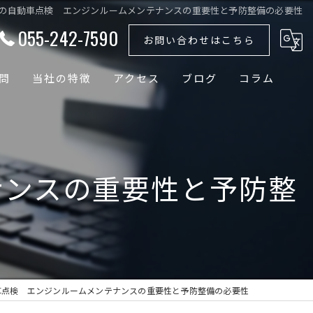
の自動車点検 エンジンルームメンテナンスの重要性と予防整備の必要性
055-242-7590
お問い合わせはこちら
問
当社の特徴
アクセス
ブログ
コラム
外車
国産車
ナンスの重要性と予防整
ドイツ車
輸入車
バッテリー
車点検 エンジンルームメンテナンスの重要性と予防整備の必要性