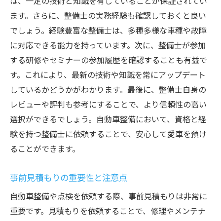
は、一定の技術と知識を有していることが保証されてい
タイヤの寿命を最大化するメンテナンス
ます。さらに、整備士の実務経験も確認しておくと良い
エアフィルターと燃料フィルターの交換時
でしょう。経験豊富な整備士は、多種多様な車種や故障
期
に対応できる能力を持っています。次に、整備士が参加
冷却システムのメンテナンス
する研修やセミナーの参加履歴を確認することも有益で
車内の清潔を保つためのヒント
す。これにより、最新の技術や知識を常にアップデート
甲府市でおすすめの自動車点検サービスとは
しているかどうかがわかります。最後に、整備士自身の
地元で評判の整備工場紹介
レビューや評判も参考にすることで、より信頼性の高い
選択ができるでしょう。自動車整備において、資格と経
点検サービスの内容と費用
験を持つ整備士に依頼することで、安心して愛車を預け
出張点検サービスのメリット
ることができます。
緊急時の対応が迅速なサービス
顧客サポートが充実した工場
事前見積もりの重要性と注意点
定期点検パッケージの選び方
自動車整備や点検を依頼する際、事前見積もりは非常に
自動車メンテナンスの重要性を再確認し安全運
重要です。見積もりを依頼することで、修理やメンテナ
転を