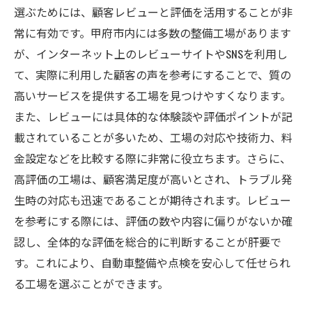
選ぶためには、顧客レビューと評価を活用することが非
プロが教える甲府市の自動車整備の極意
常に有効です。甲府市内には多数の整備工場があります
整備士が薦める日常点検のコツ
が、インターネット上のレビューサイトやSNSを利用し
プロが行う車両診断方法
て、実際に利用した顧客の声を参考にすることで、質の
最新の整備技術とその応用
高いサービスを提供する工場を見つけやすくなります。
DIYメンテナンスとプロ整備の違い
また、レビューには具体的な体験談や評価ポイントが記
整備工場とのコミュニケーションの重要性
載されていることが多いため、工場の対応や技術力、料
金設定などを比較する際に非常に役立ちます。さらに、
安全で快適なカーライフのためのアドバイ
高評価の工場は、顧客満足度が高いとされ、トラブル発
ス
生時の対応も迅速であることが期待されます。レビュー
を参考にする際には、評価の数や内容に偏りがないか確
認し、全体的な評価を総合的に判断することが肝要で
す。これにより、自動車整備や点検を安心して任せられ
る工場を選ぶことができます。