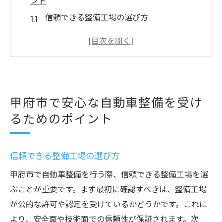
ント
信頼できる整備工場の選び方
整備士の資格と経験を確認する方法
事前見積もりの重要性と注意点
顧客レビューと評価を活用する
保証やアフターサービスの有無を確認
甲府市で安心な自動車整備を受け
定期的な整備とメンテナンスのスケジュー
るためのポイント
ル
忙しい日々でもできる自動車メンテナンスの簡
単チェックリスト
信頼できる整備工場の選び方
毎日の簡単チェックポイント
甲府市で自動車整備を行う際、信頼できる整備工場を選
週に一度のメンテナンスポイント
ぶことが重要です。まず最初に確認すべきは、整備工場
月に一度のメンテナンス検査
が公的な許可や認定を受けているかどうかです。これに
タイヤとブレーキの簡単点検方法
より、安全面や技術面での信頼性が保証されます。次