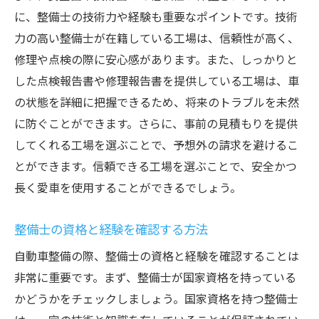
オイルと液体レベルの確認
に、整備士の技術力や経験も重要なポイントです。技術
力の高い整備士が在籍している工場は、信頼性が高く、
ライトと電気系統の点検
修理や点検の際に安心感があります。また、しっかりと
甲府市のドライバーが知っておくべき自動車点
した点検報告書や修理報告書を提供している工場は、車
検の基本
の状態を詳細に把握できるため、将来のトラブルを未然
法定点検の内容と重要性
に防ぐことができます。さらに、事前の見積もりを提供
定期点検と法定点検の違い
してくれる工場を選ぶことで、予想外の請求を避けるこ
点検項目とそのチェック方法
とができます。信頼できる工場を選ぶことで、安全かつ
異音や異常を感じた時の対処法
長く愛車を使用することができるでしょう。
季節ごとの点検ポイント
整備士の資格と経験を確認する方法
点検記録の管理と活用
自動車整備で長く愛車を使うための秘訣
自動車整備の際、整備士の資格と経験を確認することは
非常に重要です。まず、整備士が国家資格を持っている
定期的なオイル交換の重要性
かどうかをチェックしましょう。国家資格を持つ整備士
バッテリーの寿命を延ばす方法