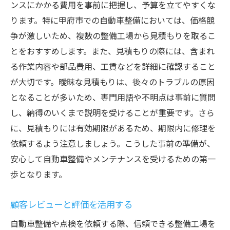
ンスにかかる費用を事前に把握し、予算を立てやすくな
メンテナンス不足によるリスク
ります。特に甲府市での自動車整備においては、価格競
適切なメンテナンススケジュールの立て方
争が激しいため、複数の整備工場から見積もりを取るこ
走行距離に応じたメンテナンス
とをおすすめします。また、見積もりの際には、含まれ
る作業内容や部品費用、工賃などを詳細に確認すること
故障を未然に防ぐためのポイント
が大切です。曖昧な見積もりは、後々のトラブルの原因
プロのメカニックのアドバイスを活用
となることが多いため、専門用語や不明点は事前に質問
安全運転のための基本的な注意点
し、納得のいくまで説明を受けることが重要です。さら
甲府市での定期点検がもたらす安心と快適さ
に、見積もりには有効期限があるため、期限内に修理を
定期点検の頻度とその重要性
依頼するよう注意しましょう。こうした事前の準備が、
点検による燃費向上の効果
安心して自動車整備やメンテナンスを受けるための第一
長距離ドライブ前の点検ポイント
歩となります。
アフターサービスが充実した整備工場
顧客レビューと評価を活用する
点検後の快適な車内環境
自動車整備や点検を依頼する際、信頼できる整備工場を
信頼できる整備パートナーの見つけ方