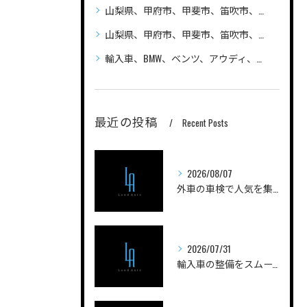
山梨県、甲府市、甲斐市、笛吹市、昭和町、自動車（普通車、軽自動車、ハイブリッド車）の車検、整備、修理なら笛吹市のLandAuto（ランドオート）へご相談ください 安い
山梨県、甲府市、甲斐市、笛吹市、昭和町、輸入車の車検、整備、修理なら笛吹市のLandAuto（ランドオート）へご相談ください
輸入車、BMW、ベンツ、アウディ、ジープ、プジョー、フォルクスワーゲン、ポルシェ、自動車の車検、整備、修理ならLandAutoへご相談ください
最近の投稿
Recent Posts
2026/08/07
外車の車検で人気を集める実践ノウハウと費用を抑えるコツを徹底解説
2026/07/31
輸入車の整備をスムーズに進める山梨県甲府市南巨摩郡身延町のポイントと工場選びガイド