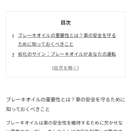
目次
ブレーキオイルの重要性とは？車の安全を守る
ために知っておくべきこと
劣化のサイン：ブレーキオイルがあなたの運転
に与える影響
あなたの車のブレーキオイル、いつ交換すれば
いいの？
定期点検で見逃さない！ブレーキオイルの状態
ブレーキオイルの重要性とは？車の安全を守るために
チェックリスト
知っておくべきこと
車検の際に確認したいブレーキオイルのメンテ
ナンスポイント
ブレーキオイルは車の安全性を維持するために欠かせな
愛車の安全を保つために！ブレーキオイル交換