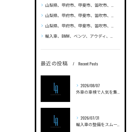
山梨県、甲府市、甲斐市、笛吹市、昭和町、
山梨県、甲府市、甲斐市、笛吹市、昭和町、自動車（普通車、軽自動車、ハイブリッド車）の車検、整備、修理なら笛吹市のLandAuto（ランドオート）へご相談ください 安い
山梨県、甲府市、甲斐市、笛吹市、昭和町、輸入車の車検、整備、修理なら笛吹市のLandAuto（ランドオート）へご相談ください
輸入車、BMW、ベンツ、アウディ、ジープ、プジョー、フォルクスワーゲン、ポルシェ、自動車の車検、整備、修理ならLandAutoへご相談ください
最近の投稿
Recent Posts
2026/08/07
外車の車検で人気を集める実践ノウハウと費用を抑えるコツを徹底解説
2026/07/31
輸入車の整備をスムーズに進める山梨県甲府市南巨摩郡身延町のポイントと工場選びガイド