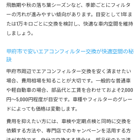
飛散期や秋の落ち葉シーズンなど、季節ごとにフィルタ
快適な車内環境を守る交換頻度と費用相場
ーの汚れが進みやすい傾向があります。目安として1年ま
エアコンフィルター交換頻度の目安と最適
たは1万キロごとに交換を検討し、快適な車内空間を維持
なタイミング
しましょう。
交換費用の相場と安い方法を山梨県で探す
コツ
甲府市で安いエアコンフィルター交換が快適空間の秘
車検や整備時に抑えたいフィルター交換料
訣
金のポイント
甲府市周辺でエアコンフィルター交換を安く済ませたい
甲府市・甲斐市で得する交換費用と頻度の
場合、費用相場を知ることが大切です。一般的な普通車
考え方
や軽自動車の場合、部品代と工賃を合わせておよそ2,000
車種別に知っておきたいエアコンフィルタ
円〜5,000円程度が目安です。車種やフィルターのグレー
ー交換時期
ドによっても価格は変動します。
エアコンフィルター未交換が招く健康リスク
費用を抑えたい方には、車検や定期点検と同時に交換を
エアコンフィルター未交換による車内空気
依頼する方法や、専門店でのキャンペーンを活用する方
の健康被害
法が有効です。自分で交換する場合は、部品代のみで済