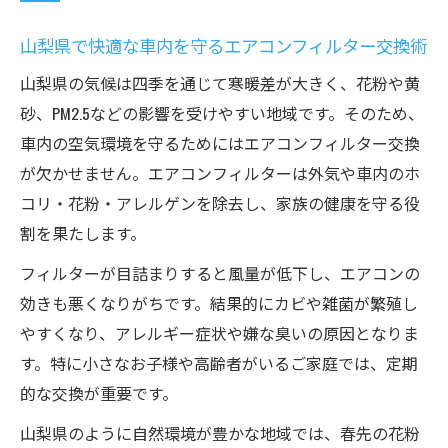
自動車の整備で重要なフィルター交換のポ
山梨県で快適な車内を守るエアコンフィルター交換術
イント
山梨県の気候は四季を通じて寒暖差が大きく、花粉や黄
自分でできるフィルター交換のコツとタイミン
砂、PM2.5などの影響を受けやすい地域です。そのため、
グ
車内の空気環境を守るためにはエアコンフィルター交換
車のエアコンフィルター交換を自分で行う
が欠かせません。エアコンフィルターは外気や車内のホ
手順とコツ
コリ・花粉・アレルゲンを除去し、家族の健康を守る役
軽自動車のフィルター交換時期とセルフ交
割を果たします。
換のポイント
フィルターが目詰まりすると風量が低下し、エアコンの
ハイブリッド車でも簡単！自分で交換する
効きも悪くなりがちです。結果的にカビや雑菌が繁殖し
方法と注意点
やすくなり、アレルギー症状や嫌な臭いの原因となりま
エアコンフィルター交換やり方とおすすめ
す。特に小さなお子様や高齢者がいるご家庭では、定期
タイミング解説
的な交換が重要です。
失敗しない自分でできるエアコンフィルタ
山梨県のように自然環境が豊かな地域では、春先の花粉
ーの選び方