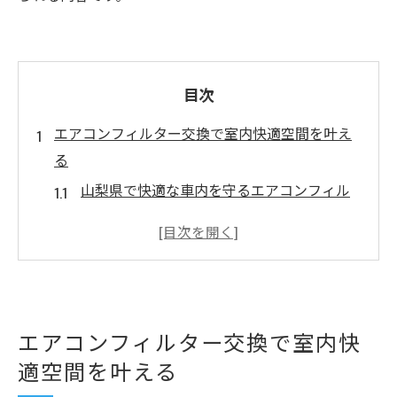
目次
エアコンフィルター交換で室内快適空間を叶え
る
山梨県で快適な車内を守るエアコンフィル
ター交換術
甲府市で安いエアコンフィルター交換が快
適空間の秘訣
甲斐市・笛吹市で車検時におすすめのフィ
ルター交換法
エアコンフィルター交換で室内快
昭和町で安心整備！車内空気を守る交換タ
適空間を叶える
イミング