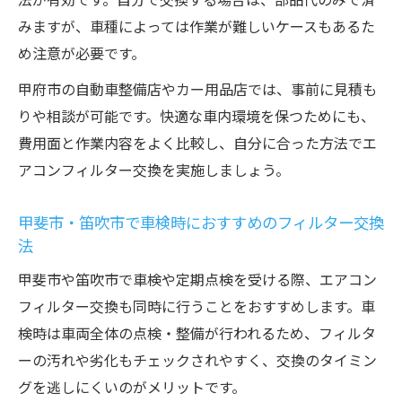
花粉やカビによるアレルギーリスクと定期
みますが、車種によっては作業が難しいケースもあるた
交換の重要性
め注意が必要です。
フィルター交換を怠ると発生する臭いや雑
甲府市の自動車整備店やカー用品店では、事前に見積も
菌の危険性
りや相談が可能です。快適な車内環境を保つためにも、
燃費悪化や故障リスクを防ぐエアコンフィ
費用面と作業内容をよく比較し、自分に合った方法でエ
ルター交換
アコンフィルター交換を実施しましょう。
家族を守るためのフィルター交換習慣のす
甲斐市・笛吹市で車検時におすすめのフィルター交換
すめ
法
定期交換が家族の健康を守る理由とは
甲斐市や笛吹市で車検や定期点検を受ける際、エアコン
エアコンフィルター定期交換で家族の健康
フィルター交換も同時に行うことをおすすめします。車
を守る
検時は車両全体の点検・整備が行われるため、フィルタ
子供や高齢者にやさしい車内環境を維持す
ーの汚れや劣化もチェックされやすく、交換のタイミン
る方法
グを逃しにくいのがメリットです。
甲府市・笛吹市で実践したい健康維持の交