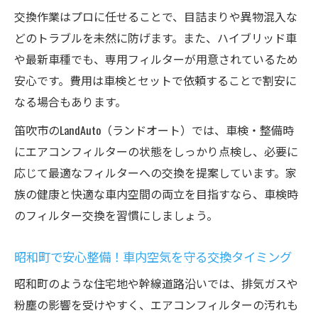
交換作業はプロに任せることで、目詰まりや異物混入な
換頻度
どのトラブルを未然に防げます。また、ハイブリッド車
エアコンフィルター定期交換が快適性を左
や最新車種でも、専用フィルターが用意されているため
右する理由
安心です。費用は車検とセットで依頼することで割安に
車検や整備時に忘れがちな健康管理ポイン
なる場合もあります。
ト
笛吹市のLandAuto（ランドオート）では、車検・整備時
山梨県で安く車検整備したい方の上手な選択
にエアコンフィルターの状態をしっかり点検し、必要に
山梨県で安く済ませる車検とエアコンフィ
応じて最適なフィルターへの交換を提案しています。家
ルター交換術
族の健康と快適な車内空間の両立を目指すなら、車検時
甲府市・甲斐市の整備で失敗しない費用節
のフィルター交換を習慣にしましょう。
約法
自動車の車検とフィルター交換を賢く組み
昭和町で安心整備！車内空気を守る交換タイミング
合わせる方法
昭和町のような住宅地や幹線道路沿いでは、排気ガスや
笛吹市・昭和町で車検時に安い整備を選ぶ
粉塵の影響を受けやすく、エアコンフィルターの汚れも
ポイント