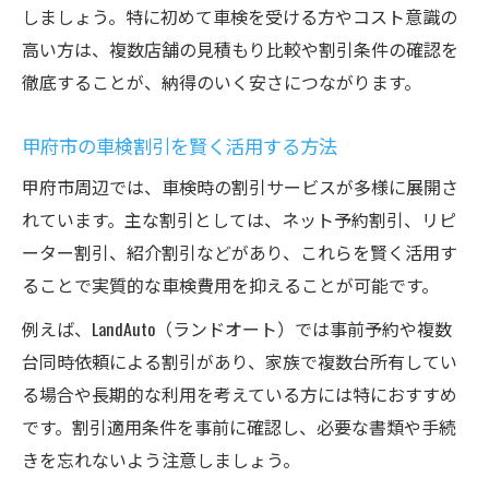
軽自動車と比較した普通車の注意点
しましょう。特に初めて車検を受ける方やコスト意識の
甲斐市・昭和町でも活用できる割引術
高い方は、複数店舗の見積もり比較や割引条件の確認を
甲斐市の車検割引はどこまで使えるか
徹底することが、納得のいく安さにつながります。
昭和町で普通車車検をお得に受ける手法
甲府市の車検割引を賢く活用する方法
笛吹市との車検料金比較で得するコツ
甲府市周辺では、車検時の割引サービスが多様に展開さ
早川町から甲府市までの割引情報まとめ
れています。主な割引としては、ネット予約割引、リピ
地域密着型店舗の割引サービス活用法
ーター割引、紹介割引などがあり、これらを賢く活用す
納税証明書不要化が進む山梨県の車検事情
ることで実質的な車検費用を抑えることが可能です。
山梨県で納税証明書が不要な車検条件
例えば、LandAuto（ランドオート）では事前予約や複数
甲府市で電子化された車検手続きの流れ
台同時依頼による割引があり、家族で複数台所有してい
納税証明書が必要なケースと対処法
る場合や長期的な利用を考えている方には特におすすめ
普通車の納税証明不要化によるメリット
です。割引適用条件を事前に確認し、必要な書類や手続
手続き簡略化で車検がより安くなる理由
きを忘れないよう注意しましょう。