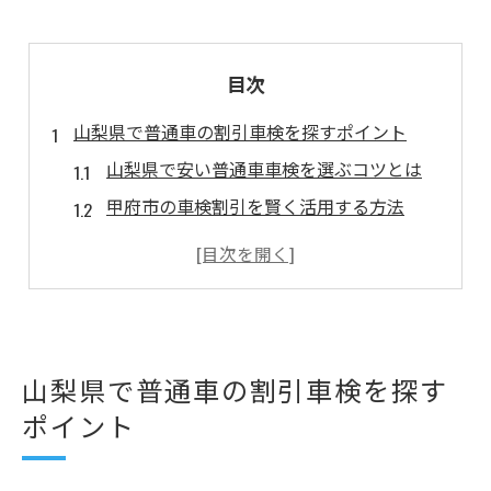
目次
山梨県で普通車の割引車検を探すポイント
山梨県で安い普通車車検を選ぶコツとは
甲府市の車検割引を賢く活用する方法
甲斐市や笛吹市の車検料金比較ポイント
昭和町周辺の普通車車検で使える割引術
車検時に役立つ整備・修理情報まとめ
自動車税と車検手続きを賢く進める方法
山梨県で普通車の割引車検を探す
自動車税と車検手続きを同時に進めるコツ
ポイント
山梨県で納税証明書が不要になる条件とは
甲府市で自動車税納付後の車検注意点