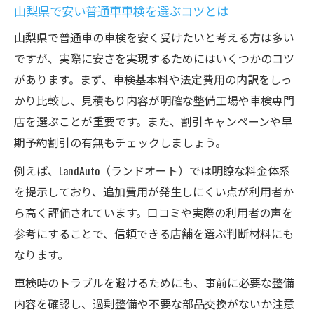
車検と自動車税の効率的な支払い方法
山梨県で安い普通車車検を選ぶコツとは
車検時の納税書類紛失時の対応策を解説
山梨県で普通車の車検を安く受けたいと考える方は多い
お得な車検割引情報は甲府市から早川町まで
ですが、実際に安さを実現するためにはいくつかのコツ
があります。まず、車検基本料や法定費用の内訳をしっ
甲府市の車検割引サービスを徹底解説
かり比較し、見積もり内容が明確な整備工場や車検専門
早川町で普通車車検を安く受けるポイント
店を選ぶことが重要です。また、割引キャンペーンや早
笛吹市や甲斐市の車検割引の活用法
期予約割引の有無もチェックしましょう。
昭和町の店舗で受けられる割引メリット
例えば、LandAuto（ランドオート）では明瞭な料金体系
地域ごとの車検割引キャンペーン情報
を提示しており、追加費用が発生しにくい点が利用者か
車検を安く済ませる手順と注意点のまとめ
ら高く評価されています。口コミや実際の利用者の声を
普通車の車検費用を安く抑える予約術
参考にすることで、信頼できる店舗を選ぶ判断材料にも
山梨県で見落としがちな割引活用ポイント
なります。
甲府市の車検で追加費用を防ぐコツ
車検時のトラブルを避けるためにも、事前に必要な整備
整備・修理込みで安い車検を目指す方法
内容を確認し、過剰整備や不要な部品交換がないか注意