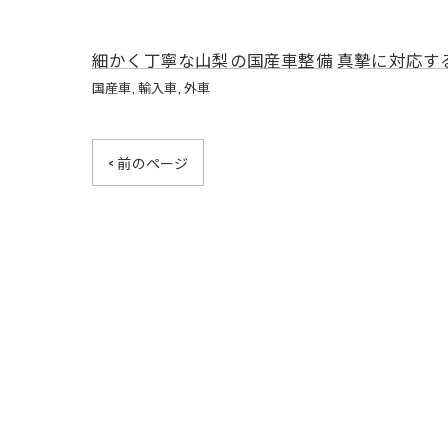
細かく丁寧な山梨の国産車整備
真摯に対応す
国産車
輸入車
外車
< 前のページ