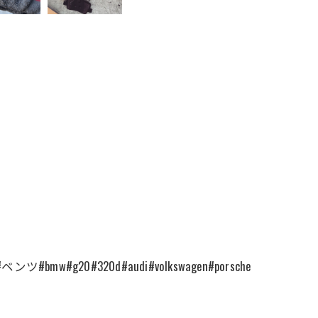
#320d#audi#volkswagen#porsche