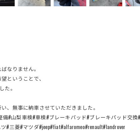
。
ればなりません。
希望ということで、
した。
行い、無事に納車させていただきました。
車検#車検#ブレーキパッド#ブレーキパッド交換#ベンツ#bmw#g20
ダ#jeep#fiat#alfaromeo#renault#landrover