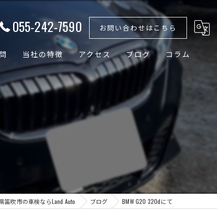
055-242-7590
お問い合わせはこちら
問
当社の特徴
アクセス
ブログ
コラム
外車
国産車
ドイツ車
輸入車
バッテリー
県笛吹市の車検ならLand Auto
ブログ
BMW G20 320dにて