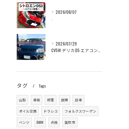
2026/08/07
.
2026/07/29
CV5W デリカD5 エアコンルーバー修理
タグ
Tags
山梨
車検
修理
故障
旧車
オイル交換
ドラレコ
フォルクスワーゲン
ベンツ
BMW
点検
笛吹市