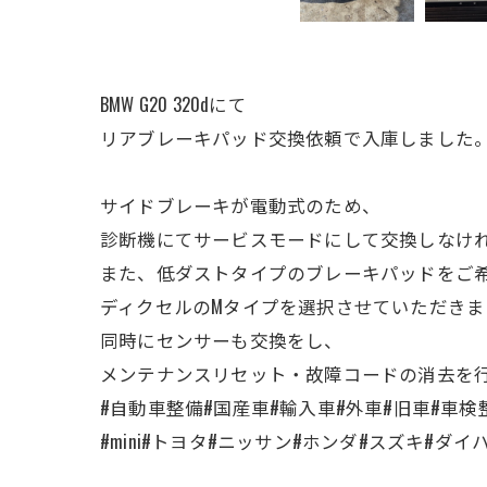
BMW G20 320dにて
リアブレーキパッド交換依頼で入庫しました
サイドブレーキが電動式のため、
診断機にてサービスモードにして交換しなけ
また、低ダストタイプのブレーキパッドをご
ディクセルのMタイプを選択させていただきま
同時にセンサーも交換をし、
メンテナンスリセット・故障コードの消去を
#自動車整備#国産車#輸入車#外車#旧車#車検整備#山梨
#mini#トヨタ#ニッサン#ホンダ#スズキ#ダイハツ#三菱#マツ