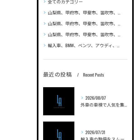
全てのカテゴリー
山梨県、甲府市、甲斐市、笛吹市、昭和町、
山梨県、甲府市、甲斐市、笛吹市、昭和町、自動車（普通車、軽自動車、ハイブリッド車）の車検、整備、修理なら笛吹市のLandAuto（ランドオート）へご相談ください 安い
山梨県、甲府市、甲斐市、笛吹市、昭和町、輸入車の車検、整備、修理なら笛吹市のLandAuto（ランドオート）へご相談ください
輸入車、BMW、ベンツ、アウディ、ジープ、プジョー、フォルクスワーゲン、ポルシェ、自動車の車検、整備、修理ならLandAutoへご相談ください
最近の投稿
Recent Posts
2026/08/07
外車の車検で人気を集める実践ノウハウと費用を抑えるコツを徹底解説
2026/07/31
輸入車の整備をスムーズに進める山梨県甲府市南巨摩郡身延町のポイントと工場選びガイド