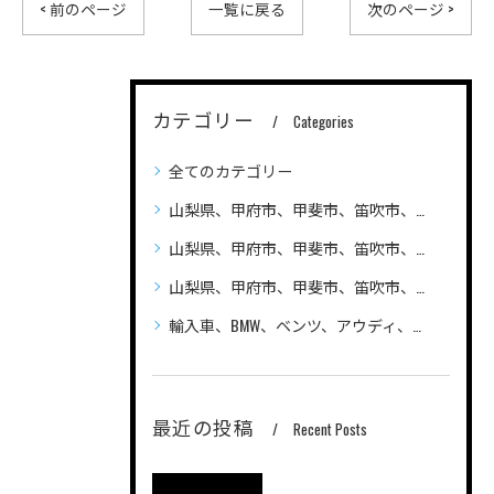
< 前のページ
一覧に戻る
次のページ >
カテゴリー
Categories
全てのカテゴリー
山梨県、甲府市、甲斐市、笛吹市、昭和町、
山梨県、甲府市、甲斐市、笛吹市、昭和町、自動車（普通車、軽自動車、ハイブリッド車）の車検、整備、修理なら笛吹市のLandAuto（ランドオート）へご相談ください 安い
山梨県、甲府市、甲斐市、笛吹市、昭和町、輸入車の車検、整備、修理なら笛吹市のLandAuto（ランドオート）へご相談ください
輸入車、BMW、ベンツ、アウディ、ジープ、プジョー、フォルクスワーゲン、ポルシェ、自動車の車検、整備、修理ならLandAutoへご相談ください
最近の投稿
Recent Posts