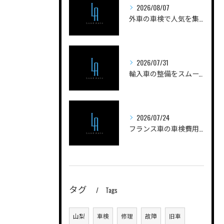
2026/08/07
外車の車検で人気を集める実践ノウハウと費用を抑えるコツを徹底解説
2026/07/31
輸入車の整備をスムーズに進める山梨県甲府市南巨摩郡身延町のポイントと工場選びガイド
2026/07/24
フランス車の車検費用を安く抑えるためのポイントと実際の費用内訳を徹底解説
タグ
Tags
山梨
車検
修理
故障
旧車