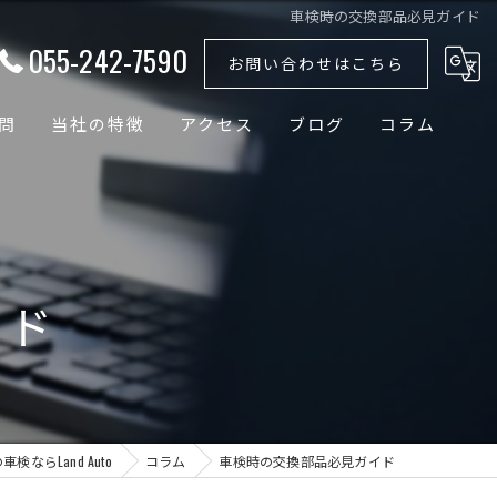
車検時の交換部品必見ガイド
055-242-7590
お問い合わせはこちら
問
当社の特徴
アクセス
ブログ
コラム
外車
国産車
イド
ドイツ車
輸入車
バッテリー
検ならLand Auto
コラム
車検時の交換部品必見ガイド