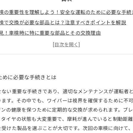
検の重要性を理解しよう！安全な運転のために必要な手続
検で交換が必要な部品とは？注意すべきポイントを解説
見！車検時に特に重要な部品とその交換理由
換部品の選び方：信頼できる部品を見極めるためのガイド
心な車検のための準備：交換部品のチェックリスト
動車メンテナンスの基礎：車検後の維持管理について
回の車検に向けて知っておくべきこと：安心して運転する
ために必要な手続きとは
せない重要な手続きであり、適切なメンテナンスが運転者
ります。その中でも、ワイパーは視界を確保するために不
ジンの健康を保つために定期的な交換が求められます。ブ
、タイヤの状態も大変重要で、摩耗が進んでいると制動距
を受けた製品を選ぶことが大切です。次回の車検に向けて