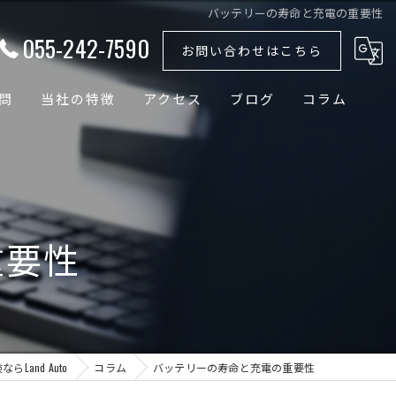
バッテリーの寿命と充電の重要性
055-242-7590
お問い合わせはこちら
問
当社の特徴
アクセス
ブログ
コラム
外車
国産車
重要性
ドイツ車
輸入車
バッテリー
Land Auto
コラム
バッテリーの寿命と充電の重要性