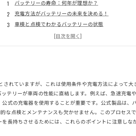
バッテリーの寿命：何年が理想か？
充電方法がバッテリーの未来を決める！
車検と点検でわかるバッテリーの状態
定期メンテナンスがバッテリーを守る理由
愛車のバッテリーを長持ちさせるための秘訣
バッテリーに優しい充電のルール
正しい知識でバッテリー寿命を延ばそう！
年とされていますが、これは使用条件や充電方法によって
バッテリーが車両の性能に直結します。例えば、急速充電
、公式の充電器を使用することが重要です。公式製品は、
期的な点検とメンテナンスも欠かせません。このプロセス
リーを長持ちさせるためには、これらのポイントに注意しな